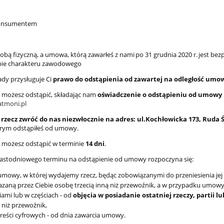
 konsumentem
sobą fizyczną, a umowa, którą zawarłeś z nami po 31 grudnia 2020 r. jest bez
bie charakteru zawodowego
ady przysługuje Ci
prawo do odstąpienia od zawartej na odległość umo
możesz odstąpić, składając nam
oświadczenie o odstąpieniu od umowy
atmoni.pl
rzecz zwróć do nas niezwłocznie na adres: ul.Kochłowicka 173, Ruda Ś
órym odstąpiłeś od umowy.
możesz odstąpić w terminie
14 dni
.
nastodniowego terminu na odstąpienie od umowy rozpoczyna się:
umowy, w której wydajemy rzecz, będąc zobowiązanymi do przeniesienia jej 
zaną przez Ciebie osobę trzecią inną niż przewoźnik, a w przypadku umowy,
iami lub w częściach - od
objęcia w posiadanie ostatniej rzeczy, partii lu
 niż przewoźnik,
treści cyfrowych - od dnia zawarcia umowy.