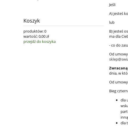
Jeśli
A) jesteś
Koszyk
lub
produktów:
0
B) jesteś o
wartość:
0,00 zł
ma dla Cie
przejdź do koszyka
- co do zas
Od umowy 
sklep@swi
Zwracaną 
dnia, w kt
Od umowy 
Bieg czter
dla 
wska
part
inną
dla 