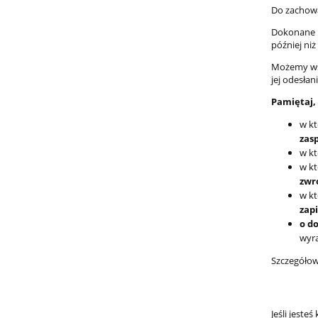
Do zachowa
Dokonane p
później ni
Możemy wst
jej odesłan
Pamiętaj,
w kt
zas
w kt
w kt
zwr
w kt
zap
o d
wyra
Szczegółow
Jeśli jest