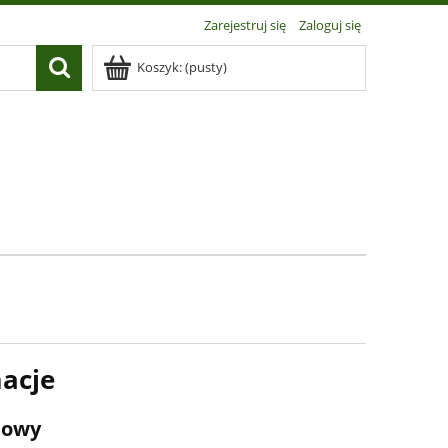
Zarejestruj się
Zaloguj się
Koszyk:
(pusty)
macje
mowy