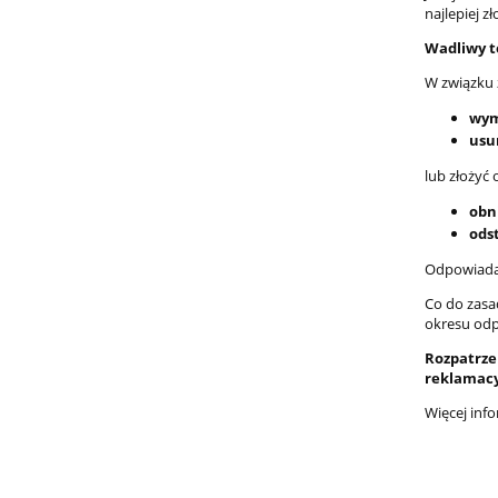
najlepiej z
Wadliwy t
W związku 
wym
usu
lub złożyć 
obn
ods
Odpowiadam
Co do zasa
okresu odp
Rozpatrzen
reklamacy
Więcej inf