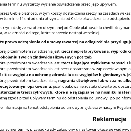
nia terminu wystarczy wysłanie oświadczenia przed jego upływem.
rzez Ciebie płatności, w tym koszty dostarczenia rzeczy na zasadach wskaz
ż w terminie 14 dni od dnia otrzymania od Ciebie oświadczenia o odstąpien
rzymać się ze zwrotem otrzymanej od Ciebie płatności do chwili otrzymani
ia, w zależności od tego, które zdarzenie nastąpi wcześniej.
 że prawo odstąpienia od umowy zawartej na odległość nie przysługuj
órej przedmiotem świadczenia jest
rzecz nieprefabrykowana, wyproduko
pokojeniu Twoich zindywidualizowanych potrzeb
,
órej przedmiotem świadczenia jest
rzecz ulegająca szybkiemu zepsuciu
l
órej przedmiotem świadczenia jest rzecz dostarczana w zapieczętowanym 
ócić ze względu na ochronę zdrowia lub ze względów higienicznych
, j
órej przedmiotem świadczenia są
nagrania dźwiękowe lub wizualne al
ieczętowanym opakowaniu
, jeżeli opakowanie zostało otwarte po dostar
ostarczanie treści cyfrowych, które nie są zapisane na nośniku mater
źną zgodą przed upływem terminu do odstąpienia od umowy i po poinform
e informacje na temat odstąpienia od umowy znajdziesz w naszym Regulam
Reklamacje
eś konsumentem, w przypadku gdy zakupiony u nas towar okaże się wadliwy,