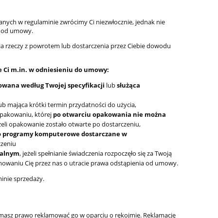
anych w regulaminie zwrócimy Ci niezwłocznie, jednak nie
iu od umowy.
a rzeczy z powrotem lub dostarczenia przez Ciebie dowodu
e Ci m.in. w odniesieniu do umowy:
wana według Twojej specyfikacji
lub
służąca
ub mająca krótki termin przydatności do użycia,
opakowaniu, której
po otwarciu opakowania nie można
eżeli opakowanie zostało otwarte po dostarczeniu,
bo programy komputerowe dostarczane w
czeniu
ialnym
, jeżeli spełnianie świadczenia rozpoczęło się za Twoją
owaniu Cię przez nas o utracie prawa odstąpienia od umowy.
inie sprzedaży.
 masz prawo reklamować go w oparciu o rękojmię. Reklamację