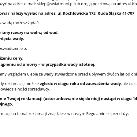
łożyć na adres e-mail:
sklep@swiatmoni.pl
lub drogą pocztową na adres ul.Ko
owar należy wysłać na adres: ul.Kochłowicka 173, Ruda Śląska 41-707
z wadą możesz żądać:
iany rzeczy na wolną od wad,
nięcia wady,
oświadczenie o:
iżeniu ceny,
tąpieniu od umowy – w przypadku wady istotnej.
y względem Ciebie za wady stwierdzone przed upływem dwóch lat od dnia
dy reklamację możesz
zgłosić w ciągu roku od zauważenia wady
, ale cz
owiedzialności sprzedawcy.
ie Twojej reklamacji (ustosunkowanie się do niej) nastąpi w ciągu 14
jnego.
ormacji na temat reklamacji znajdziesz w naszym Regulaminie sprzedaży.