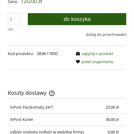
120,00 zł
Cena:
do koszyka
szt.
dodaj do przechowalni
Kod produktu:
2B38-1785D
zapytaj o produkt
poleć znajomemu
Koszty dostawy
Cena nie zawiera ewentualnych kosztów płatności
InPost Paczkomaty 24/7
25,00 zł
InPost Kurier
30,00 zł
odbiór osobisty
(odbiór w siedzibie firmy)
0,00 zł